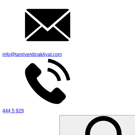
info@tanriverdinakliyat.com
444 5 929