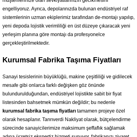
müşterilerinize olan sevkiyatlarınızın gecikmesini
engelliyoruz. Ayrıca, depolarınızda bulunan endüstriyel raf
sistemlerinin uzman ekiplerimiz tarafından de-montajı yapılıp,
yeni depoda lojistik verimliliği en üst düzeye çıkaracak yeni
yerleşim planına göre montajı da profesyonelce
gerçekleştirilmektedir.
Kurumsal Fabrika Taşıma Fiyatları
Sanayi tesislerinin büyüklüğü, makine çeşitliliği ve gidilecek
mesafe gibi onlarca farklı değişken göz önünde
bulundurulduğundan, endüstriyel lojistikte sabit bir fiyat
listesinden bahsetmek mümkün değildir; bu nedenle
kurumsal fabrika taşıma fiyatları
tamamen projeye özel
olarak hesaplanır. Tanrıverdi Nakliyat olarak, bütçelendirme
sürecinde sanayicilerimize maksimum şeffaflık sağlamak
adına ücretsiz ekspertiz hizmeti sunuyor, fabrikanızı ziyaret