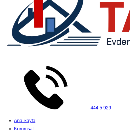
444 5 929
Ana Sayfa
Kurumsal