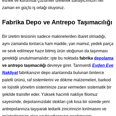
esnek ve kurumsal çözümler üreterek sanayicimizin her
zaman en güçlü iş ortağı oluyoruz.
Fabrika Depo ve Antrepo Taşımacılığı
Bir üretim tesisinin sadece makinelerden ibaret olmadığı,
aynı zamanda tonlarca ham madde, yarı mamul, yedek parça
ve sevk edilmeye hazır bitmiş ürün stoğunun da taşınması
gerektiği unutulmamalıdır; işte bu noktada
fabrika
depolama
ve antrepo taşımacılığı
devreye girer. Tanrıverdi
Evden Eve
Nakliyat
fabrikanızın depo alanlarında bulunan binlerce
paletli ürünü, raf sistemlerini ve dökme malzemeleri, barkod
ve lojistik yönetim sisteminize zarar vermeden sistematik bir
şekilde transfer eder. Yüksek hacimli nakliye filomuz
sayesinde, depolarınızdaki stokları çok kısa bir sürede yeni
antrepolarınıza taşıyarak tedarik zincirinizin kırılmasını ve