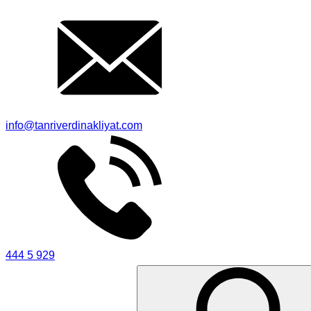
info@tanriverdinakliyat.com
444 5 929